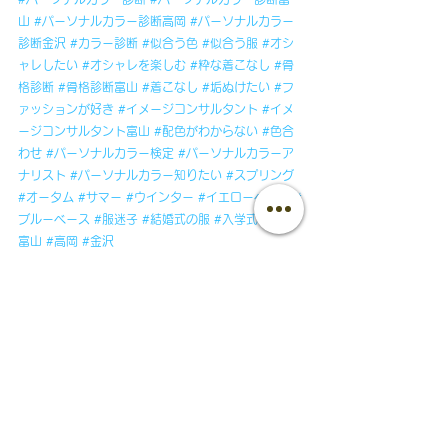
山
#パーソナルカラー診断高岡
#パーソナルカラー
診断金沢
#カラー診断
#似合う色
#似合う服
#オシ
ャレしたい
#オシャレを楽しむ
#粋な着こなし
#骨
格診断
#骨格診断富山
#着こなし
#垢ぬけたい
#フ
ァッションが好き
#イメージコンサルタント
#イメ
ージコンサルタント富山
#配色がわからない
#色合
わせ
#パーソナルカラー検定
#パーソナルカラーア
ナリスト
#パーソナルカラー知りたい
#スプリング
#オータム
#サマー
#ウインター
#イエローベース
#
ブルーベース
#服迷子
#結婚式の服
#入学式の服
#t
富山
#高岡
#金沢
すべて表示
最新記事