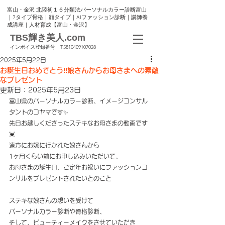
富山・金沢 北陸初１６分類法パーソナルカラー診断富山
｜7タイプ骨格｜顔タイプ｜AIファッション診断｜講師養
成講座｜人材育成【富山・金沢】
TBS輝き美人.com
インボイス登録番号 T5810409107028
2025年5月22日
お誕生日おめでとう‼️娘さんからお母さまへの素敵
なプレゼント
更新日：
2025年5月23日
富山県のパーソナルカラー診断、イメージコンサル
タントのコヤマです✨
先日お越しくださったステキなお母さまの動画です
💓
遠方にお嫁に行かれた娘さんから
1ヶ月くらい前にお申し込みいただいて。
お母さまの誕生日、ご定年お祝いにファッションコ
ンサルをプレゼントされたいとのこと
ステキな娘さんの想いを受けて
パーソナルカラー診断や骨格診断、
そして、ビューティーメイクをさせていただき