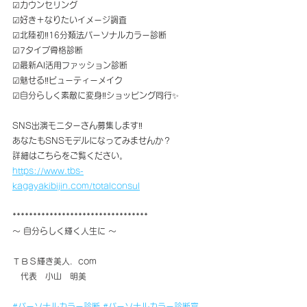
☑カウンセリング
☑好き＋なりたいイメージ調査
☑北陸初‼️16分類法パーソナルカラー診断
☑︎7タイプ骨格診断
☑最新AI活用ファッション診断
☑魅せる‼️ビューティーメイク
☑自分らしく素敵に変身‼️ショッピング同行✨
SNS出演モニターさん募集します‼️
あなたもSNSモデルになってみませんか？
詳細はこちらをご覧ください。
https://www.tbs-
kagayakibijin.com/totalconsul
*********************************
～ 自分らしく輝く人生に ～
ＴＢＳ輝き美人．com
　代表　小山　明美
#パーソナルカラー診断
#パーソナルカラー診断富