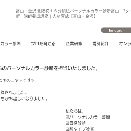
富山・金沢 北陸初１６分類法パーソナルカラー診断富山｜7タ
断｜講師養成講座｜人材育成【富山・金沢】
Instagram
ルカラー診断
プロを育てる
企業研修
講師紹介
オン
たちのパーソナルカラー診断を担当いたしました。
comのコヤマです✨
開催されました。
たちがお越しになりました。
私たちは、
☑︎パーソナルカラー診断
☑︎骨格診断
☑︎顔タイプ診断