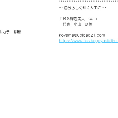
********************************
～ 自分らしく輝く人生に ～
ＴＢＳ輝き美人．com
　代表　小山　明美
ルカラー診断
koyama@upload21.com
https://www.tbs-kagayakibijin