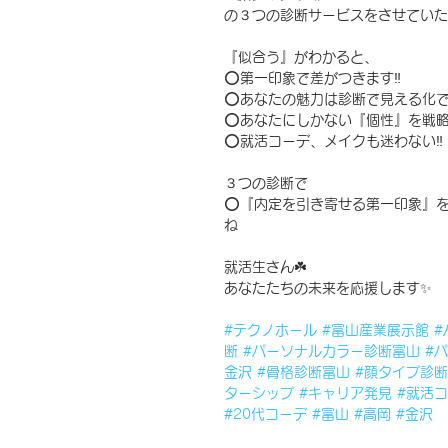
の３つの診断サービスをさせていた
『似合う』がわかると、
⭕️第一印象で差がつきます‼️
⭕️あなたの魅力は診断で見える化
⭕️あなたにしかない『個性』を戦略
⭕️就活コーデ、メイクも迷わない‼️
３つの診断で
⭕️『内定を引き寄せる第一印象』
ね
就活生さん☘️
あなたたちの未来を応援します✨
#テクノホール
#富山産業展示館
#
断
#パーソナルカラー診断富山
#
金沢
#骨格診断富山
#顔タイプ診
ターシップ
#キャリア発見
#就活
#20代コーデ
#富山
#高岡
#金沢