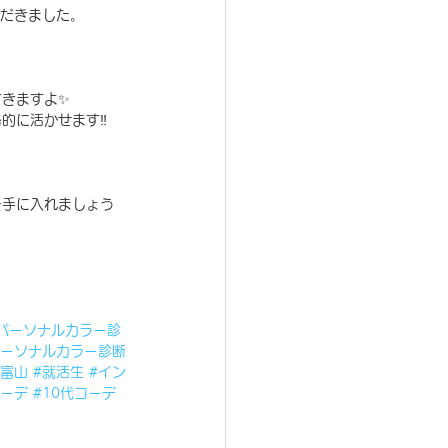
だきました。
できますよ✨
的に活かせます‼️
を手に入れましょう
パーソナルカラー診
パーソナルカラー診断
断富山
#就活生
#イン
コーデ
#10代コーデ