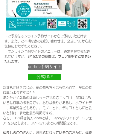
​・
ご予約はオンライン予約サイトからご予約いただけま
す。また、ご不明な点の
お問い合わせは、公式LINEからお
気軽におたずねください。
・オンライン予約サイトのメニューは、通常料金で表記さ
れていますが、
3/15までの期間は、フェア価格でご提供い
たします。
on-line予約サイト
公式LINE
新芽も芽吹きはじめ、花の蕾もちらほら見られて、今年の春
は早いようですね^ ^
あたたかくなるのは嬉しっーですね⭕️ニッコリ！3月はいろ
いろな行事のある月です。おひな祭りがあるし、ホワイトデ
ー、卒業式などもあり。。モノ、ヒト、デキゴトともに出会
いと別れ、また出会う時期ですね。
さて、TBS輝き美人.comでは、Happyホワイトデー♡フェ
ア をいたします。3/7〜3/15までの期間限定です。
仲良しの◯◯さんに。お世話になっている◯◯さんに。体験