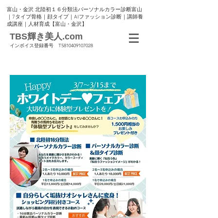
富山・金沢 北陸初１６分類法パーソナルカラー診断富山
｜7タイプ骨格｜顔タイプ｜AIファッション診断｜講師養
成講座｜人材育成【富山・金沢】
TBS輝き美人.com
インボイス登録番号 T5810409107028
3/7～3/15まで Happy ホワイトデー♡フェア