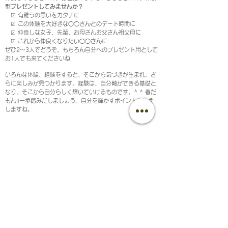
型プレゼントしてみませんか？
☑︎ 有難うの思いをカタチに
☑︎ この体験を大好きな◯◯さんとのデート時間に
☑︎ 仲良しな女子、先輩、お母さんお父さん祖父母に
☑︎ これから仲良くなりたい◯◯さんに
ぜひ2～3人でどうぞ。もちろん自分へのプレゼント用として
お1人でも来てくださいね
いろんな体験、経験をすると、そこから気づきが生まれ、さ
らに楽しみが見つかります。経験は、自分軸ができる基礎と
なり、そこから自分らしく輝いていけるものです。^ ^ 春だ
もん‼️一歩踏みだしましょう。自分を輝かすポイントお伝え
しますね。​
TBS輝き美人.com自分らしく素敵に輝くパーソナルカラ
ー診断・骨格診断・ファッションコーデ 富山・金沢
© 2018 by tbs-kagayakibijin.com All Rights Reserved.
1day完結ファッションコンサル総合コース
北陸初16タイプパーソナルカラー診断
AI技術ビューティーフィッタ―診断or顔タイプ
​7タイプ骨格診断・3タイプ骨格診断
​ビューティーメイクレッスン