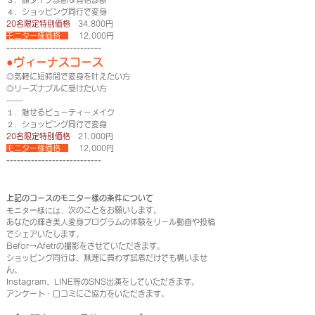
４．ショッピング同行で変身
20名限定特別価格
34,800円
モニター様価格
12,000円
---------------------------
●ヴィーナスコース
◎気軽に短時間で変身を叶えたい方
◎リーズナブルに受けたい方
------
１．魅せるビューティーメイク
２．ショッピング同行で変身
20名限定特別価格
21,000円
モニター様価格
12,000円
---------------------------
​上記のコースのモニター様の条件について
次のことをお願いします。
モニター様には、​
​あなたの輝き美人変身プログラムの体験をリール動画や投稿
でシェアいたします。
Befor→Afetrの撮影をさせていただきます。
​ショッピング同行は、無理に買わず試着だけでも構いませ
ん。
Instagram、LINE等のSNS出演をしていただきます。
アンケート・口コミにご協力をいただきます。