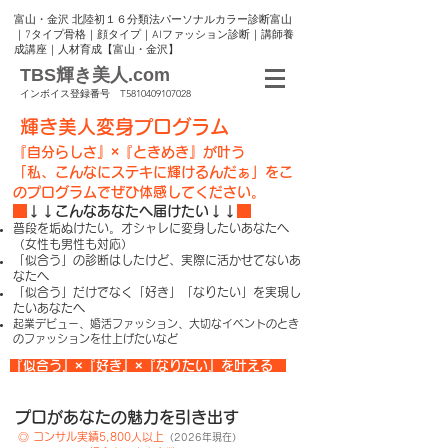
富山・金沢 北陸初１６分類法パーソナルカラー診断富山
｜7タイプ骨格｜顔タイプ｜AIファッション診断｜講師養
成講座｜人材育成【富山・金沢】
TBS輝き美人.com
インボイス登録番号 T5810409107028
輝き美人変身プログラム
『自分らしさ』×『ときめき』が叶う
「私、こんなにステキに輝けるんだぁ」をこ
のプログラムでぜひ体感してください。
↓↓​こんなあなたへ届けたい↓↓
普段を垢ぬけたい。オシャレに変身したいあなたへ
（女性も男性も対応）
「似合う」の診断はしたけど、実際に活かせてないあ
なたへ
「似合う」だけでなく「好き」「なりたい」を実現し
たいあなたへ
​起業デビュー、婚活ファッション、大切なイベントのとき
のファッションを仕上げたいなど
『似合う』×『好き』×『なりたい』を叶える
プロがあなたの魅力を引き出す
◎ コンサル実績5,800人以上
（2026年現在）