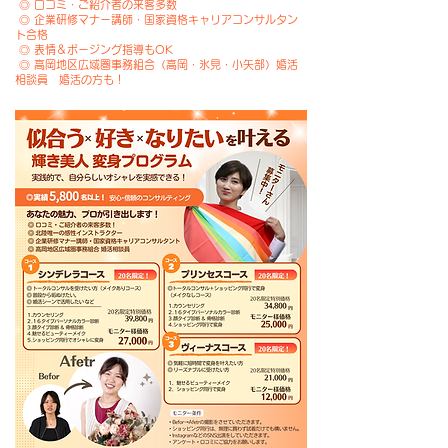
◎ 口コミ・ご紹介者の来客多数
​ ◎ 企業研修マナー講師・国家資格キャリアコンサルタン
ト合格
◎ 表情＆ポージング指導もOK
​ ◎ 高岡地区広域圏事務組合（高岡・氷見・小矢部）婚活
相談員 婚活の方も！