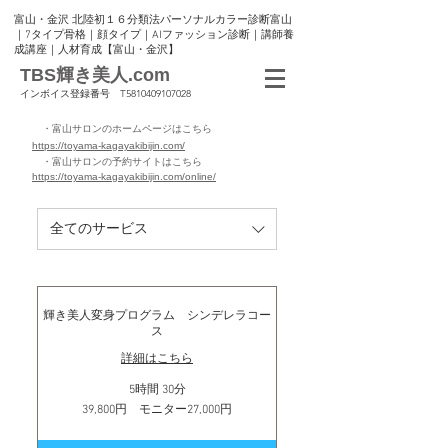
富山・金沢 北陸初１６分類法パーソナルカラー診断富山
｜7タイプ骨格｜顔タイプ｜AIファッション診断｜講師養
成講座｜人材育成【富山・金沢】
TBS輝き美人.com
インボイス登録番号 T5810409107028
・富山サロンのホームページはこちら
https://toyama-kagayakibijin.com/
・富山サロンの予約サイトはこちら
https://toyama-kagayakibijin.com/online/
全てのサービス
輝き美人変身プログラム シンデレラコー
ス
詳細はこちら
5時間 30分
39,800
39,800円 モニター27,000円
円
モ
ニ