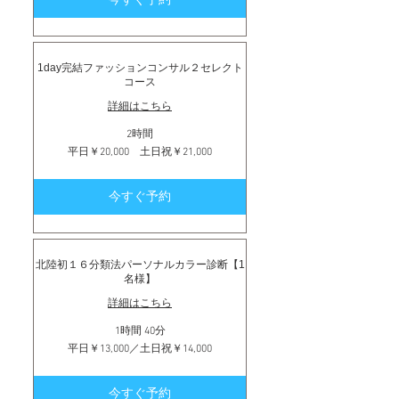
日
祝
￥29,000
1day完結ファッションコンサル２セレクト
コース
詳細はこちら
2時間
平
平日￥20,000 土日祝￥21,000
日
￥20,000
土
今すぐ予約
日
祝
￥21,000
北陸初１６分類法パーソナルカラー診断【1
名様】
詳細はこちら
1時間 40分
平
平日￥13,000／土日祝￥14,000
日
￥13,000
／
今すぐ予約
土