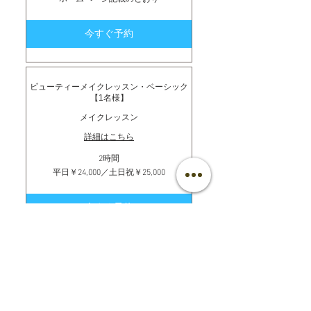
ー
ム
ペ
今すぐ予約
ー
ジ
記
載
の
と
ビューティーメイクレッスン・ベーシック
お
【1名様】
り
メイクレッスン
詳細はこちら
2時間
平
平日￥24,000／土日祝￥25,000
日
￥24,000
／
今すぐ予約
土
日
祝
￥25,000
ビューティーメイクレッスン・アドバンス
【1名様】
メイクレッスン