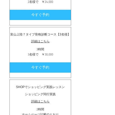
2
2名様で ￥24,000
名
様
で
今すぐ予約
￥24,000
富山上陸７タイプ骨格診断コース【3名様】
詳細はこちら
3時間
3
3名様で ￥30,000
名
様
で
今すぐ予約
￥30,000
SHOPでショッピング実践レッスン
ショッピング同行実践
詳細はこちら
2時間
ホ
ホームページ記載のとおり