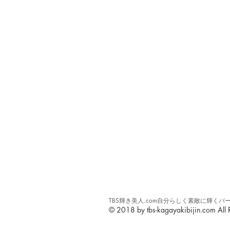
TBS輝き美人.com自分らしく素敵に輝
© 2018 by tbs-kagayakibijin.com All R