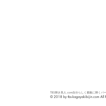
TBS輝き美人.com自分らしく素敵に輝
© 2018 by tbs-kagayakibijin.com All R